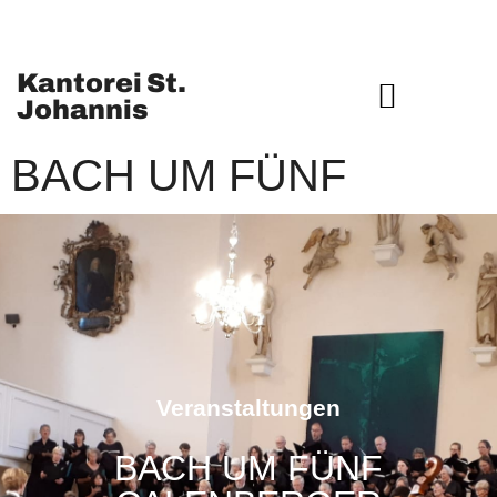
Kantorei St.
Johannis
MUSIKSTIFTUNG ST. JOHANNIS
BACH UM FÜNF
Veranstaltungen
BACH UM FÜNF